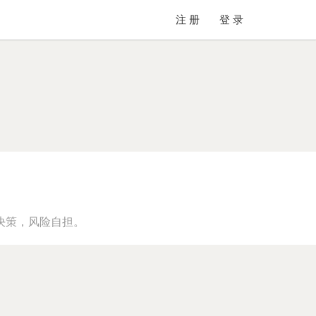
注 册
登 录
决策，风险自担。