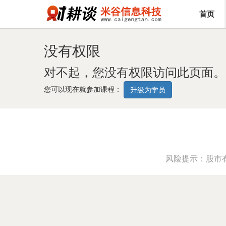
首页
没有权限
对不起，您没有权限访问此页面。
您可以现在就参加课程：
升级为学员
风险提示：股市