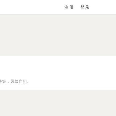
注 册
登 录
决策，风险自担。