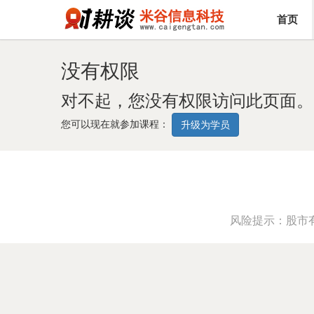
首页
没有权限
对不起，您没有权限访问此页面。
您可以现在就参加课程：
升级为学员
风险提示：股市